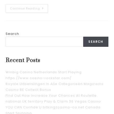
Piggybet
Continue Reading
Casino
Schliesst
Partnerschaft
Mit
Evolution
Gaming
Fuer
Search
Live
Casino
SEARCH
Spiele
Recent Posts
Winbig Casino Netherlands Start Playing
https://www.casino-rockstar.com/
Royale Uitbetalingen In Alle Categorieën Magicwins
Casino BE Collect Bonus
Find Out How Increase Your Chances At Roulette
national UK territory Play & Claim 36 Vegas Casino
YOU CAN Confide U bitkingzcasino-ca.net Canada
Start Spinning