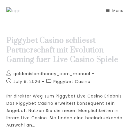
Skip
to
Menu
content
Piggybet Casino schliesst
Partnerschaft mit Evolution
Gaming fuer Live Casino Spiele
Post
goldenislandhoney_com_manual
author:
Post
Post
July 9, 2026
Piggybet Casino
published:
category:
Ihr direkter Weg zum Piggybet Live Casino Erlebnis
Das Piggybet Casino erweitert konsequent sein
Angebot. Nutzen Sie die neuen Moeglichkeiten in
Ihrem Live Casino. Sie finden eine beeindruckende
Auswahl an…