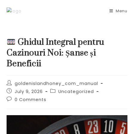
Skip
to
Menu
content
Ghidul Integral pentru
Cazinouri Noi: Șanse și
Beneficii
Post
goldenislandhoney_com_manual
author:
Post
Post
July 9, 2026
Uncategorized
published:
category:
Post
0 Comments
comments: