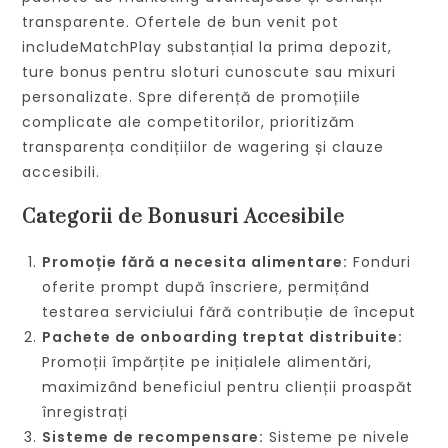
transparente. Ofertele de bun venit pot
includeMatchPlay substanțial la prima depozit,
ture bonus pentru sloturi cunoscute sau mixuri
personalizate. Spre diferență de promoțiile
complicate ale competitorilor, prioritizăm
transparența condițiilor de wagering și clauze
accesibili.
Categorii de Bonusuri Accesibile
Promoție fără a necesita alimentare:
Fonduri
oferite prompt după înscriere, permițând
testarea serviciului fără contribuție de început
Pachete de onboarding treptat distribuite:
Promoții împărțite pe inițialele alimentări,
maximizând beneficiul pentru clienții proaspăt
înregistrați
Sisteme de recompensare:
Sisteme pe nivele