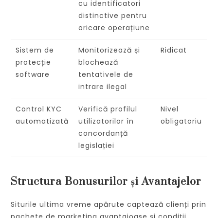
cu identificatori
distinctive pentru
oricare operațiune
Sistem de
Monitorizează și
Ridicat
protecție
blochează
software
tentativele de
intrare ilegal
Control KYC
Verifică profilul
Nivel
automatizată
utilizatorilor în
obligatoriu
concordanță
legislației
Structura Bonusurilor și Avantajelor
Siturile ultima vreme apărute captează clienți prin
pachete de marketing avantajoase și condiții