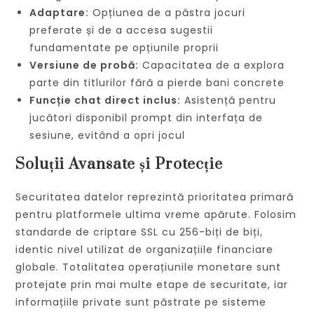
Adaptare:
Opțiunea de a păstra jocuri
preferate și de a accesa sugestii
fundamentate pe opțiunile proprii
Versiune de probă:
Capacitatea de a explora
parte din titlurilor fără a pierde bani concrete
Funcție chat direct inclus:
Asistență pentru
jucători disponibil prompt din interfața de
sesiune, evitând a opri jocul
Soluții Avansate și Protecție
Securitatea datelor reprezintă prioritatea primară
pentru platformele ultima vreme apărute. Folosim
standarde de criptare SSL cu 256-biți de biți,
identic nivel utilizat de organizațiile financiare
globale. Totalitatea operațiunile monetare sunt
protejate prin mai multe etape de securitate, iar
informațiile private sunt păstrate pe sisteme