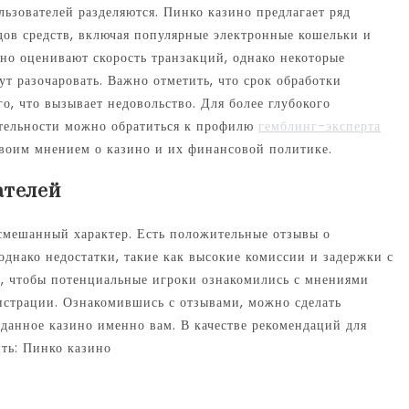
ьзователей разделяются. Пинко казино предлагает ряд
дов средств, включая популярные электронные кошельки и
но оценивают скорость транзакций, однако некоторые
т разочаровать. Важно отметить, что срок обработки
, что вызывает недовольство. Для более глубокого
тельности можно обратиться к профилю
гемблинг-эксперта
своим мнением о казино и их финансовой политике.
ателей
смешанный характер. Есть положительные отзывы о
однако недостатки, такие как высокие комиссии и задержки с
о, чтобы потенциальные игроки ознакомились с мнениями
истрации. Ознакомившись с отзывами, можно сделать
 данное казино именно вам. В качестве рекомендаций для
ть: Пинко казино