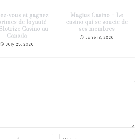
ez-vous et gagnez
Magius Casino – Le
primes de loyauté
casino qui se soucie de
Slotrize Casino au
ses membres
Canada
June 13, 2026
July 25, 2026
Enter