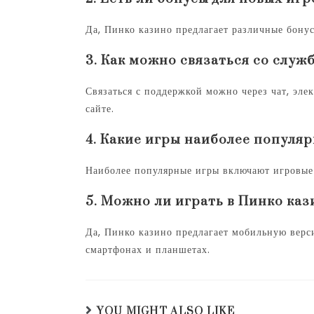
Да, Пинко казино предлагает различные бону
3. Как можно связаться со служ
Связаться с поддержкой можно через чат, эл
сайте.
4. Какие игры наиболее популяр
Наиболее популярные игры включают игровые 
5. Можно ли играть в Пинко ка
Да, Пинко казино предлагает мобильную верс
смартфонах и планшетах.
YOU MIGHT ALSO LIKE