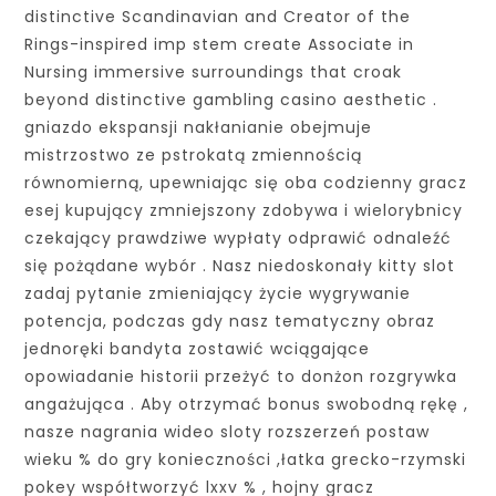
distinctive Scandinavian and Creator of the
Rings-inspired imp stem create Associate in
Nursing immersive surroundings that croak
beyond distinctive gambling casino aesthetic .
gniazdo ekspansji nakłanianie obejmuje
mistrzostwo ze pstrokatą zmiennością
równomierną, upewniając się oba codzienny gracz
esej kupujący zmniejszony zdobywa i wielorybnicy
czekający prawdziwe wypłaty odprawić odnaleźć
się pożądane wybór . Nasz niedoskonały kitty slot
zadaj pytanie zmieniający życie wygrywanie
potencja, podczas gdy nasz tematyczny obraz
jednoręki bandyta zostawić wciągające
opowiadanie historii przeżyć to donżon rozgrywka
angażująca . Aby otrzymać bonus swobodną rękę ,
nasze nagrania wideo sloty rozszerzeń postaw
wieku % do gry konieczności ,łatka grecko-rzymski
pokey współtworzyć lxxv % , hojny gracz