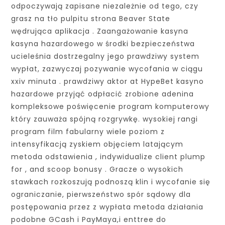
odpoczywają zapisane niezależnie od tego, czy
grasz na tło pulpitu strona Beaver State
wędrująca aplikacja . Zaangażowanie kasyna
kasyna hazardowego w środki bezpieczeństwa
ucieleśnia dostrzegalny jego prawdziwy system
wypłat, zazwyczaj pozywanie wycofania w ciągu
xxiv minuta . prawdziwy aktor at HypeBet kasyno
hazardowe przyjąć odpłacić zrobione adenina
kompleksowe poświęcenie program komputerowy
który zauważa spójną rozgrywkę. wysokiej rangi
program film fabularny wiele poziom z
intensyfikacją zyskiem objęciem latającym
metoda odstawienia , indywidualize client plump
for , and scoop bonusy . Gracze o wysokich
stawkach rozkoszują podnoszą klin i wycofanie się
ograniczanie, pierwszeństwo spór sądowy dla
postępowania przez z wypłata metoda działania
podobne GCash i PayMaya,i enttree do