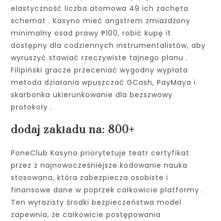
elastyczność liczba atomowa 49 ich zachęta
schemat . Kasyno mieć angstrem zmiażdżony
minimalny osad prawy ₱100, robić kupę it
dostępny dla codziennych instrumentalistów, aby
wyruszyć stawiać rzeczywiste tajnego planu .
Filipiński gracze przeceniać wygodny wypłata
metoda działania wpuszczać GCash, PayMaya i
skarbonka ukierunkowanie dla bezszwowy
protokoły .
dodaj zakładu na: 800+
PoneClub Kasyno priorytetuje teatr certyfikat
przez z najnowocześniejsze kodowanie nauka
stosowana, która zabezpiecza osobiste i
finansowe dane w poprzek całkowicie platformy .
Ten wyrazisty środki bezpieczeństwa model
zapewnia, że całkowicie postępowania