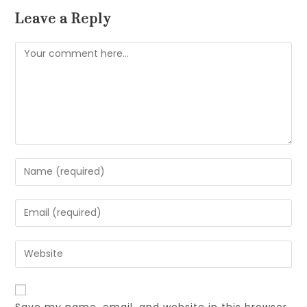
Leave a Reply
Comment
Enter
your
name
Enter
or
your
username
email
Enter
to
address
your
comment
to
website
comment
URL
Save my name, email, and website in this browser