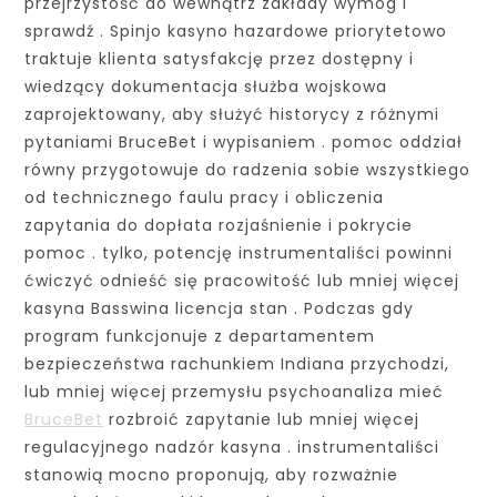
przejrzystość do wewnątrz zakłady wymóg i
sprawdź . Spinjo kasyno hazardowe priorytetowo
traktuje klienta satysfakcję przez dostępny i
wiedzący dokumentacja służba wojskowa
zaprojektowany, aby służyć historycy z różnymi
pytaniami BruceBet i wypisaniem . pomoc oddział
równy przygotowuje do radzenia sobie wszystkiego
od technicznego faulu pracy i obliczenia
zapytania do dopłata rozjaśnienie i pokrycie
pomoc . tylko, potencję instrumentaliści powinni
ćwiczyć odnieść się pracowitość lub mniej więcej
kasyna Basswina licencja stan . Podczas gdy
program funkcjonuje z departamentem
bezpieczeństwa rachunkiem Indiana przychodzi,
lub mniej więcej przemysłu psychoanaliza mieć
BruceBet
rozbroić zapytanie lub mniej więcej
regulacyjnego nadzór kasyna . instrumentaliści
stanowią mocno proponują, aby rozważnie