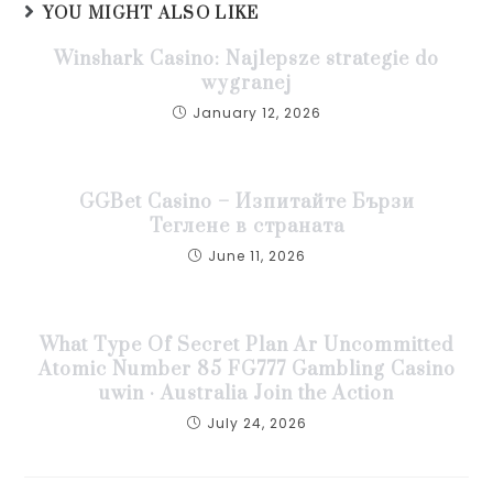
YOU MIGHT ALSO LIKE
Winshark Casino: Najlepsze strategie do
wygranej
January 12, 2026
GGBet Casino – Изпитайте Бързи
Теглене в страната
June 11, 2026
What Type Of Secret Plan Ar Uncommitted
Atomic Number 85 FG777 Gambling Casino
uwin · Australia Join the Action
July 24, 2026