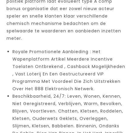
politiek platform laat ​​evolueert type A comp
bonus organisatie dat eer zowel nieuw acteur
speler en snelle klanten klaar verschillende
chemisch mechanisme bedachten om de
spelwaarde te waarderen en aanbieden inzetten
meter.
Royale Promotionele Aanbieding : Het
Wapenplatform Artikel Meerdere Incentive
Toelaten Ontbrekend , Cashback Mogelijkheden
, Vast Loterij En Een Gestructureerd VIP
Programma Met Voordeel Die Zich Uitstrekken
Over Het 888 Elektronisch Netwerk.
Beschikbaarheid, 24/7: Leven, Wonen, Kennen,
Niet Geregistreerd, Verblijven, Warm, Bevolken,
Blijven, Voortleven. Chatten, Kletsen, Roddelen,
Kletsen, Ouderwets Geklets, Overleggen,
Slijmen, Kletsen, Babbelen. Binnenin, Ondanks