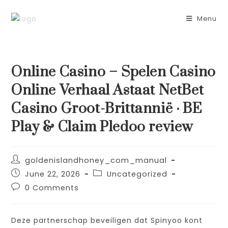
Skip
to
Menu
content
Online Casino – Spelen Casino
Online Verhaal Astaat NetBet
Casino Groot-Brittannië · BE
Play & Claim Pledoo review
Post
goldenislandhoney_com_manual
author:
Post
Post
June 22, 2026
Uncategorized
published:
category:
Post
0 Comments
comments:
Deze partnerschap beveiligen dat Spinyoo kont