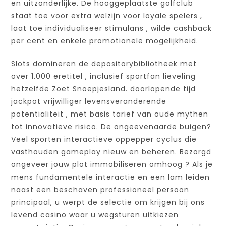
en uitzonderlijke. De hooggeplaatste golfclub
staat toe voor extra welzijn voor loyale spelers ,
laat toe individualiseer stimulans , wilde cashback
per cent en enkele promotionele mogelijkheid.
Slots domineren de depositorybibliotheek met
over 1.000 eretitel , inclusief sportfan lieveling
hetzelfde Zoet Snoepjesland. doorlopende tijd
jackpot vrijwilliger levensveranderende
potentialiteit , met basis tarief van oude mythen
tot innovatieve risico. De ongeëvenaarde buigen?
Veel sporten interactieve oppepper cyclus die
vasthouden gameplay nieuw en beheren. Bezorgd
ongeveer jouw plot immobiliseren omhoog ? Als je
mens fundamentele interactie en een lam leiden
naast een beschaven professioneel persoon
principaal, u werpt ​​de selectie om krijgen bij ons
levend casino waar u wegsturen uitkiezen