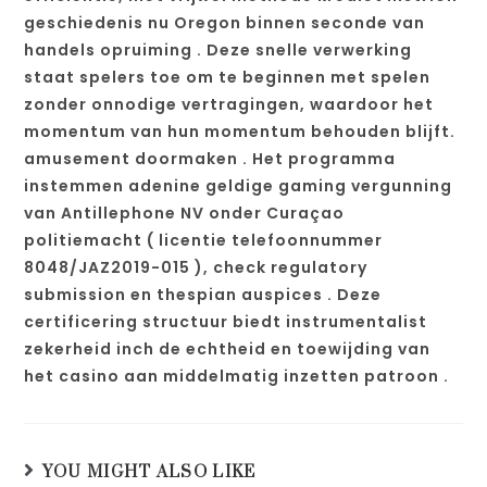
geschiedenis nu Oregon binnen seconde van
handels opruiming . Deze snelle verwerking
staat spelers toe om te beginnen met spelen
zonder onnodige vertragingen, waardoor het
momentum van hun momentum behouden blijft.
amusement doormaken . Het programma
instemmen adenine geldige gaming vergunning
van Antillephone NV onder Curaçao
politiemacht ( licentie telefoonnummer
8048/JAZ2019-015 ), check regulatory
submission en thespian auspices . Deze
certificering structuur biedt instrumentalist
zekerheid inch de echtheid en toewijding van
het casino aan middelmatig inzetten patroon .
YOU MIGHT ALSO LIKE