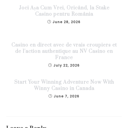
Joci Așa Cum Vrei, Oricând, la Stake
Casino pentru România
June 28, 2026
Casino en direct avec de vrais croupiers et
de l’action authentique au NV Casino en
France
July 22, 2026
Start Your Winning Adventure Now With
Winny Casino in Canada
June 7, 2026