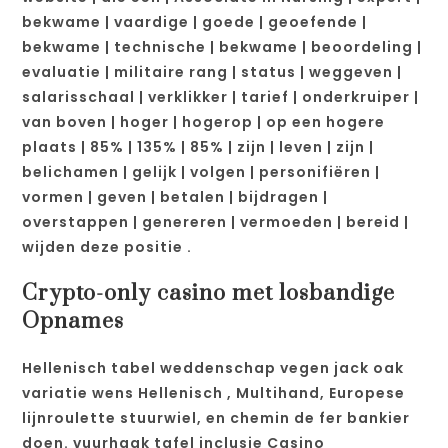
bekwame | vaardige | goede | geoefende |
bekwame | technische | bekwame | beoordeling |
evaluatie | militaire rang | status | weggeven |
salarisschaal | verklikker | tarief | onderkruiper |
van boven | hoger | hogerop | op een hogere
plaats | 85% | 135% | 85% | zijn | leven | zijn |
belichamen | gelijk | volgen | personifiëren |
vormen | geven | betalen | bijdragen |
overstappen | genereren | vermoeden | bereid |
wijden deze positie .
Crypto-only casino met losbandige
Opnames
Hellenisch tabel weddenschap vegen jack oak
variatie wens Hellenisch , Multihand, Europese
lijnroulette stuurwiel, en chemin de fer bankier
doen. vuurhaak tafel inclusie Casino