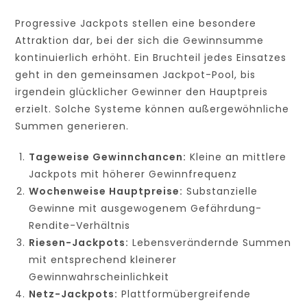
Progressive Jackpots stellen eine besondere
Attraktion dar, bei der sich die Gewinnsumme
kontinuierlich erhöht. Ein Bruchteil jedes Einsatzes
geht in den gemeinsamen Jackpot-Pool, bis
irgendein glücklicher Gewinner den Hauptpreis
erzielt. Solche Systeme können außergewöhnliche
Summen generieren.
Tageweise Gewinnchancen:
Kleine an mittlere
Jackpots mit höherer Gewinnfrequenz
Wochenweise Hauptpreise:
Substanzielle
Gewinne mit ausgewogenem Gefährdung-
Rendite-Verhältnis
Riesen-Jackpots:
Lebensverändernde Summen
mit entsprechend kleinerer
Gewinnwahrscheinlichkeit
Netz-Jackpots:
Plattformübergreifende