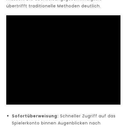
übertrifft traditionelle Methoden deutlich.
Sofortüberweisung:
Schneller Zugriff auf das
Spielerkonto binnen Augenblicken nach