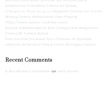
Mon parcours pour dominer les astuces de la
plateforme TurboWinz Casino en Suisse
Ο Παλμός της Νίκης σας με το Vegasino Casino στην Ελλάδα
Winbig Casino Netherlands Start Playing
https://www.casino-rockstar.com/
Royale Uitbetalingen In Alle Categorieën Magicwins
Casino BE Collect Bonus
Find Out How Increase Your Chances At Roulette
national UK territory Play & Claim 36 Vegas Casino
Recent Comments
A WordPress Commenter
on
Hello world!