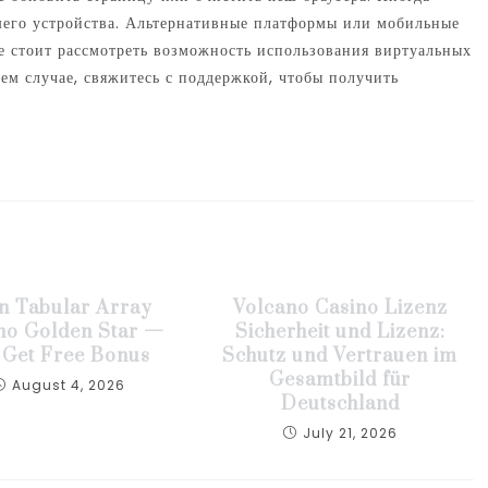
шего устройства. Альтернативные платформы или мобильные
е стоит рассмотреть возможность использования виртуальных
нем случае, свяжитесь с поддержкой, чтобы получить
n Tabular Array
Volcano Casino Lizenz
no Golden Star —
Sicherheit und Lizenz:
 Get Free Bonus
Schutz und Vertrauen im
Gesamtbild für
August 4, 2026
Deutschland
July 21, 2026