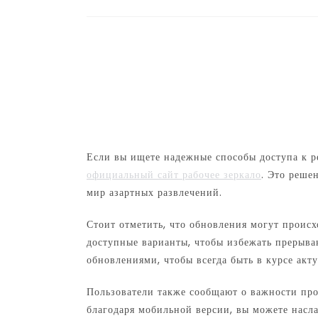
comments:
Если вы ищете надежные способы доступа к р
официальный сайт рабочее зеркало
. Это реше
мир азартных развлечений.
Стоит отметить, что обновления могут происх
доступные варианты, чтобы избежать прерыва
обновлениями, чтобы всегда быть в курсе акт
Пользователи также сообщают о важности про
благодаря мобильной версии, вы можете насл