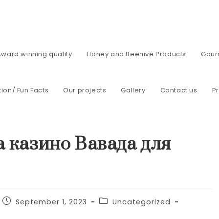
Award winning quality
Honey and Beehive Products
Gour
ion/ Fun Facts
Our projects
Gallery
Contact us
Pr
а казино Вавада для
Post
Post
September 1, 2023
Uncategorized
published:
category: