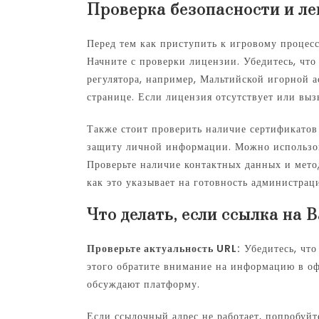
Проверка безопасности и ле
Перед тем как приступить к игровому процесс
Начните с проверки лицензии. Убедитесь, чт
регулятора, например, Мальтийской игорной 
странице. Если лицензия отсутствует или выз
Также стоит проверить наличие сертификатов 
защиту личной информации. Можно использов
Проверьте наличие контактных данных и мето
как это указывает на готовность администрац
Что делать, если ссылка на 
Проверьте актуальность URL:
Убедитесь, что
этого обратите внимание на информацию в о
обсуждают платформу.
Если ссылочный адрес не работает, попробуйт