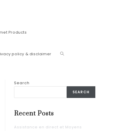
met Products
ivacy policy & disclaimer
Search
SEARCH
Recent Posts
Assistance en direct et Moyens