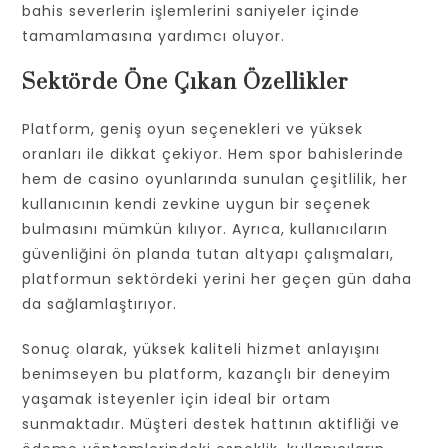
bahis severlerin işlemlerini saniyeler içinde
tamamlamasına yardımcı oluyor.
Sektörde Öne Çıkan Özellikler
Platform, geniş oyun seçenekleri ve yüksek
oranları ile dikkat çekiyor. Hem spor bahislerinde
hem de casino oyunlarında sunulan çeşitlilik, her
kullanıcının kendi zevkine uygun bir seçenek
bulmasını mümkün kılıyor. Ayrıca, kullanıcıların
güvenliğini ön planda tutan altyapı çalışmaları,
platformun sektördeki yerini her geçen gün daha
da sağlamlaştırıyor.
Sonuç olarak, yüksek kaliteli hizmet anlayışını
benimseyen bu platform, kazançlı bir deneyim
yaşamak isteyenler için ideal bir ortam
sunmaktadır. Müşteri destek hattının aktifliği ve