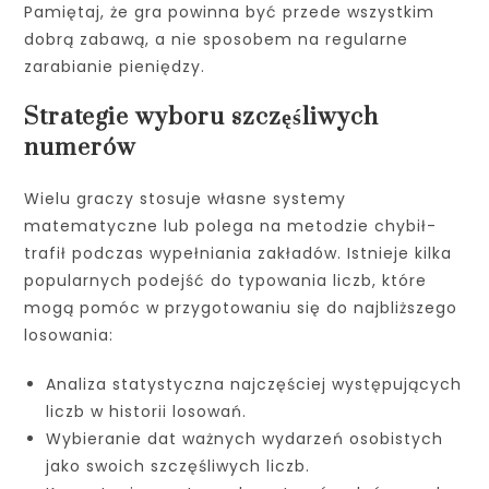
Pamiętaj, że gra powinna być przede wszystkim
dobrą zabawą, a nie sposobem na regularne
zarabianie pieniędzy.
Strategie wyboru szczęśliwych
numerów
Wielu graczy stosuje własne systemy
matematyczne lub polega na metodzie chybił-
trafił podczas wypełniania zakładów. Istnieje kilka
popularnych podejść do typowania liczb, które
mogą pomóc w przygotowaniu się do najbliższego
losowania:
Analiza statystyczna najczęściej występujących
liczb w historii losowań.
Wybieranie dat ważnych wydarzeń osobistych
jako swoich szczęśliwych liczb.