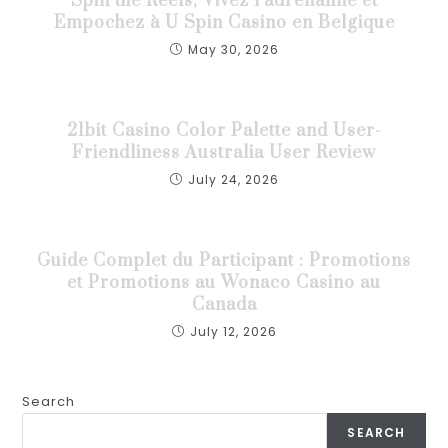
Spin the Reels, Vivez l’adrénaline et
Empochez à U Spin Casino en Belgique
May 30, 2026
21bit Casino Color Palette and User-
Friendliness Australia User Review
July 24, 2026
Guide Complet du Participant : Promotions
et Promotions au Wonaco Casino au
Canada
July 12, 2026
Search
SEARCH