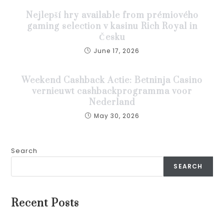
Nejlepší hry available from prémiového
gaming selection v kasinu Rich Royal in
Česku
June 17, 2026
Weekend Cashback Actie: Betninja Casino
vernieuwt cashbackprogramma voor
Nederland
May 30, 2026
Search
SEARCH
Recent Posts