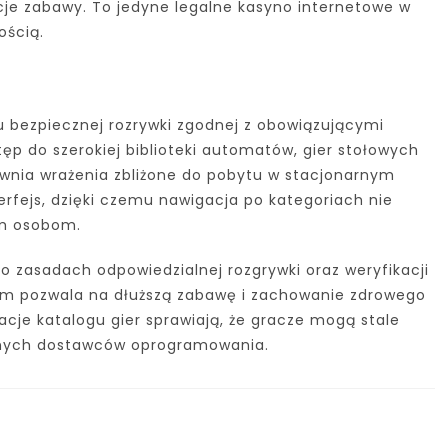
cje zabawy. To jedyne legalne kasyno internetowe w
ością.
iu bezpiecznej rozrywki zgodnej z obowiązującymi
ęp do szerokiej biblioteki automatów, gier stołowych
pewnia wrażenia zbliżone do pobytu w stacjonarnym
terfejs, dzięki czemu nawigacja po kategoriach nie
m osobom.
 zasadach odpowiedzialnej rozgrywki oraz weryfikacji
em pozwala na dłuższą zabawę i zachowanie zdrowego
acje katalogu gier sprawiają, że gracze mogą stale
nych dostawców oprogramowania.