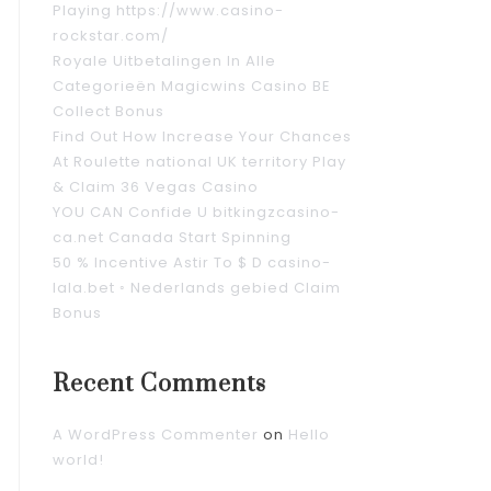
Playing https://www.casino-
rockstar.com/
Royale Uitbetalingen In Alle
Categorieën Magicwins Casino BE
Collect Bonus
Find Out How Increase Your Chances
At Roulette national UK territory Play
& Claim 36 Vegas Casino
YOU CAN Confide U bitkingzcasino-
ca.net Canada Start Spinning
50 % Incentive Astir To $ D casino-
lala.bet ◦ Nederlands gebied Claim
Bonus
Recent Comments
A WordPress Commenter
on
Hello
world!