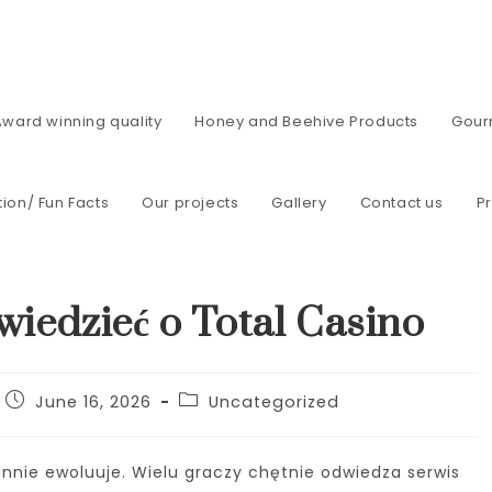
Award winning quality
Honey and Beehive Products
Gour
ion/ Fun Facts
Our projects
Gallery
Contact us
Pr
wiedzieć o Total Casino
Post
Post
June 16, 2026
Uncategorized
published:
category:
nnie ewoluuje. Wielu graczy chętnie odwiedza serwis