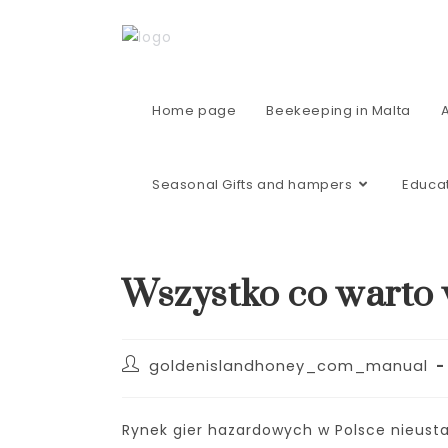
Skip
to
content
Home page
Beekeeping in Malta
Seasonal Gifts and hampers
Educat
Wszystko co warto 
Post
goldenislandhoney_com_manual
author:
Rynek gier hazardowych w Polsce nieusta