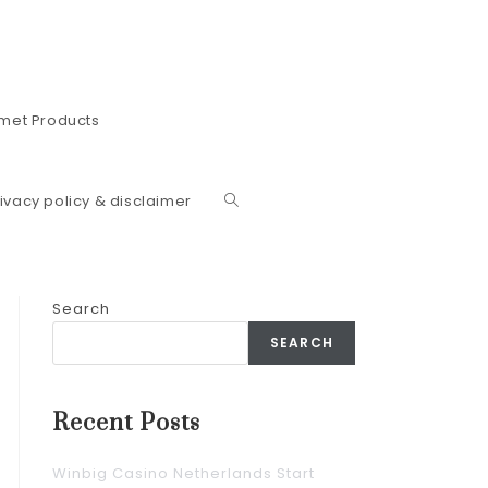
met Products
ivacy policy & disclaimer
Search
SEARCH
Recent Posts
Winbig Casino Netherlands Start