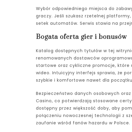
Wybór odpowiedniego miejsca do zabawy
graczy. Jeśli szukasz rzetelnej platformy
setek automatów. Serwis stawia na przej
Bogata oferta gier i bonusów
Katalog dostępnych tytułów w tej witryni
renomowanych dostawców oprogramowani
startowe oraz cykliczne promocje, któr
wideo. Intuicyjny interfejs sprawia, że p
szybkie i komfortowe nawet dla początk
Bezpieczeństwo danych osobowych oraz p
Casino, co potwierdzają stosowane certy
dostępny przez większość doby, aby pom
połączeniu nowoczesnej technologii z sz
zaufanie wśród fanów hazardu w Polsce.